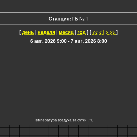
Станция:
ГБ № 1
[
день
|
неделя
|
месяц
|
год
] [
<<
<
|
>
>>
]
6 авг. 2026 9:00 - 7 авг. 2026 8:00
Температура воздуха за сутки , °C