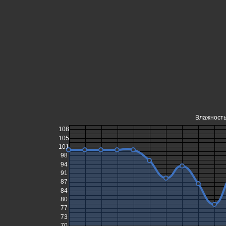
Влажность 
108
105
101
98
94
91
87
84
80
77
73
70