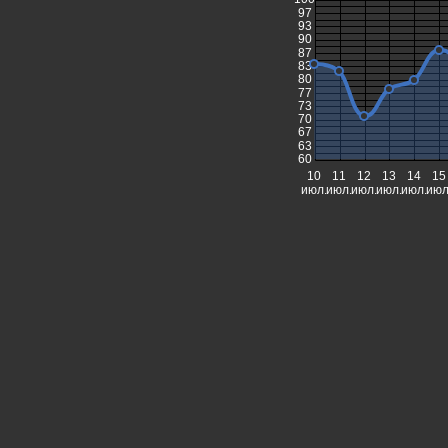
97
93
90
87
83
80
77
73
70
67
63
60
10
11
12
13
14
15
июл.
июл.
июл.
июл.
июл.
июл