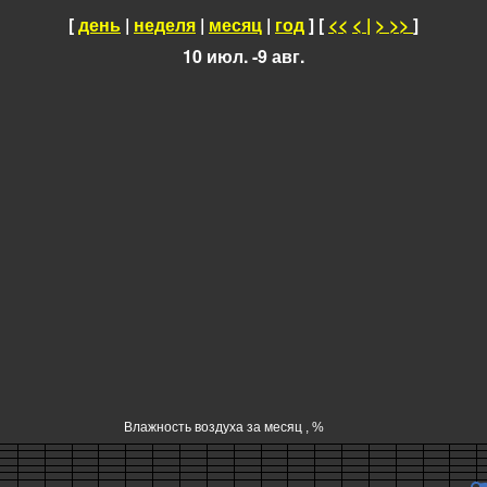
[
день
|
неделя
|
месяц
|
год
] [
<<
<
|
>
>>
]
10 июл. -9 авг.
Влажность воздуха за месяц , %