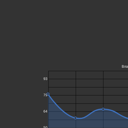
Вла
93
79
64
50